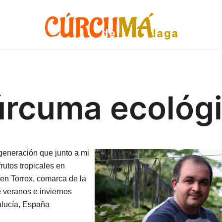
Cúrcuma fresca de España. Cúrcuma ecológica
Cúrcuma de Málaga
rcuma ecológ
 generación que junto a mi
rutos tropicales en
 en Torrox, comarca de la
e veranos e inviernos
alucía, España