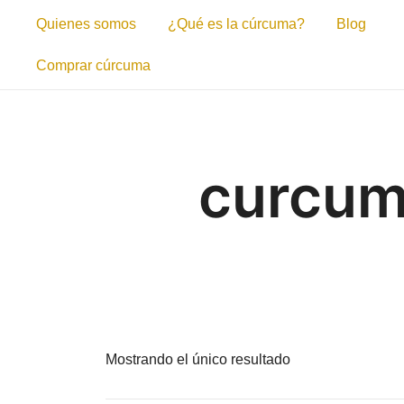
Saltar
Quienes somos
¿Qué es la cúrcuma?
Blog
al
contenido
Comprar cúrcuma
curcum
Mostrando el único resultado