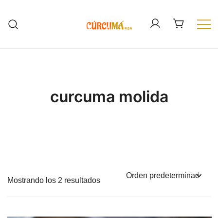
Saltar
al
contenido
Cúrcuma fresca de España. Cúrcuma
Cúrcuma de Málaga
ecológica
curcuma molida
Mostrando los 2 resultados