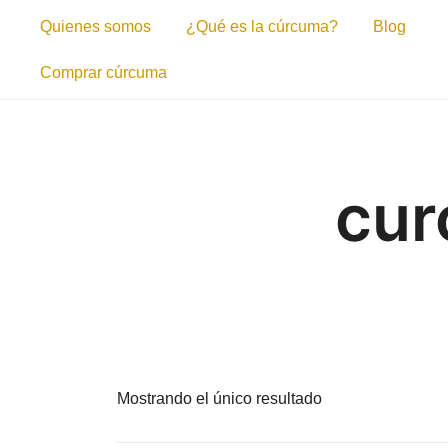
Saltar
Quienes somos
¿Qué es la cúrcuma?
Blog
al
contenido
Comprar cúrcuma
cur
Mostrando el único resultado