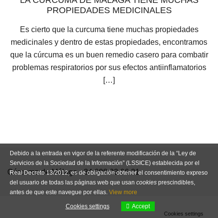
LA CURCUMA DE MALAGA TIENE MUCHAS
PROPIEDADES MEDICINALES
Es cierto que la curcuma tiene muchas propiedades
medicinales y dentro de estas propiedades, encontramos
que la cúrcuma es un buen remedio casero para combatir
problemas respiratorios por sus efectos antiinflamatorios
[…]
Debido a la entrada en vigor de la referente modificación de la “Ley de
Servicios de la Sociedad de la Información” (LSSICE) establecida por el
Cúrcuma de Málaga +34 608 23 06 21
Real Decreto 13/2012, es de obligación obtener el consentimiento expreso
del usuario de todas las páginas web que usan
cookies
prescindibles,
antes de que este navegue por ellas.
View more
Cookies settings
Accept
Cookies settings