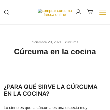
Saltar
al
contenido
Cúrcuma fresca de España. Cúrcuma
Cúrcuma de Málaga
ecológica
diciembre 20, 2021
curcuma
Cúrcuma en la cocina
¿PARA QUÉ SIRVE LA CÚRCUMA
EN LA COCINA?
Lo cierto es que la cúrcuma es una especia muy