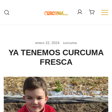
Saltar
al
contenido
Cúrcuma fresca de España. Cúrcuma
Cúrcuma de Málaga
ecológica
enero 22, 2024
curcuma
YA TENEMOS CURCUMA
FRESCA