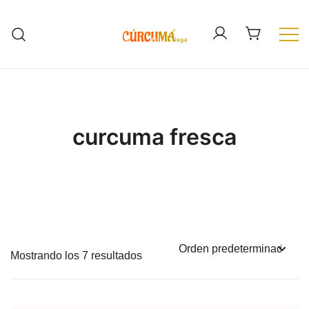
Saltar
al
contenido
Cúrcuma fresca de España. Cúrcuma
Cúrcuma de Málaga
ecológica
curcuma fresca
Mostrando los 7 resultados