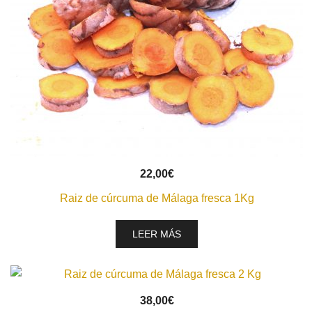
VISTA RÁPIDA
22,00
€
Raiz de cúrcuma de Málaga fresca 1Kg
LEER MÁS
VISTA RÁPIDA
38,00
€