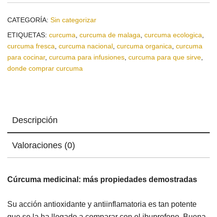
CATEGORÍA:
Sin categorizar
ETIQUETAS:
curcuma
,
curcuma de malaga
,
curcuma ecologica
,
curcuma fresca
,
curcuma nacional
,
curcuma organica
,
curcuma
para cocinar
,
curcuma para infusiones
,
curcuma para que sirve
,
donde comprar curcuma
Descripción
Valoraciones (0)
Cúrcuma medicinal: más propiedades demostradas
Su acción antioxidante y antiinflamatoria es tan potente
que se la ha llegado a comparar con el ibuprofeno. Buena